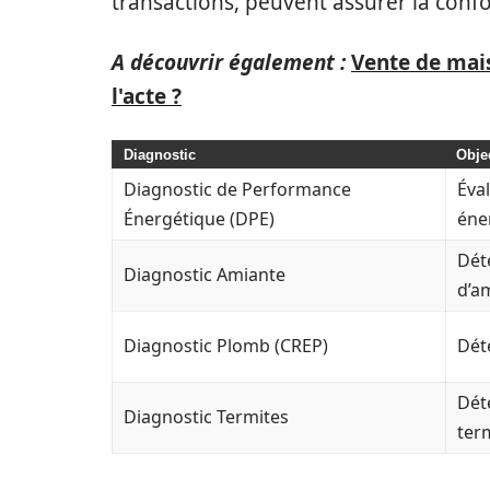
transactions, peuvent assurer la confo
A découvrir également :
Vente de mais
l'acte ?
Diagnostic
Objec
Diagnostic de Performance
Éva
Énergétique (DPE)
éne
Dét
Diagnostic Amiante
d’a
Diagnostic Plomb (CREP)
Dét
Dét
Diagnostic Termites
ter