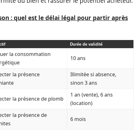
rmité du bien et rassurer le potentiel acheteur.
on : quel est le délai légal pour partir après
tif
Durée de validité
luer la consommation
10 ans
rgétique
ecter la présence
Illimitée si absence,
miante
sinon 3 ans
1 an (vente), 6 ans
ecter la présence de plomb
(location)
ecter la présence de
6 mois
mites